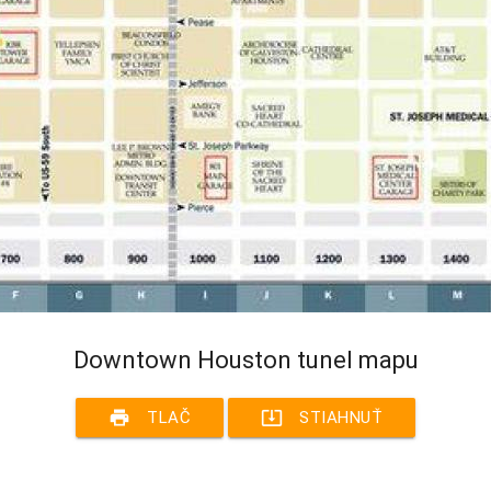
Downtown Houston tunel mapu
print
system_update_alt
TLAČ
STIAHNUŤ