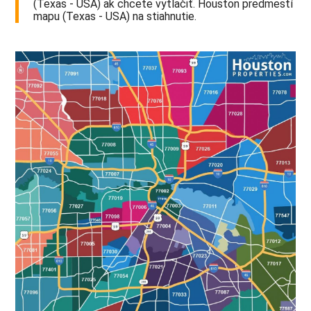
(Texas - USA) ak chcete vytlačiť. Houston predmestí
mapu (Texas - USA) na stiahnutie.